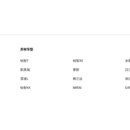
所有车型
铂智7
铂智3X
全
凯美瑞
赛那
汉
雷凌L
锋兰达
埃
铂智4X
MIRAI
GR