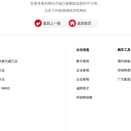
您要查看的网址可能已被删除或暂时不可用。
点击下列链接继续浏览网站
返回上一级
返回首页
企业信息
购车工具
新换代威兰达
数字展馆
预约体验
兰达
企业参观
经销商查
尔法
企业新闻
广汽集团
 YARIS
诚聘英才
经销商招募