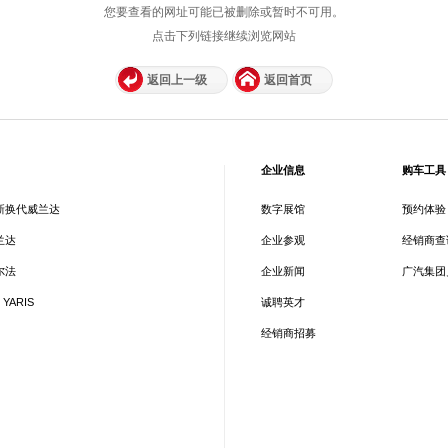
您要查看的网址可能已被删除或暂时不可用。
点击下列链接继续浏览网站
返回上一级
返回首页
企业信息
购车工具
新换代威兰达
数字展馆
预约体验
兰达
企业参观
经销商查
尔法
企业新闻
广汽集团
 YARIS
诚聘英才
经销商招募