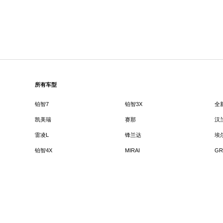
所有车型
铂智7
铂智3X
全
凯美瑞
赛那
汉
雷凌L
锋兰达
埃
铂智4X
MIRAI
GR