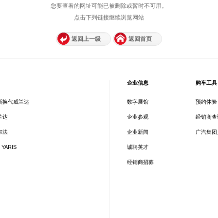
您要查看的网址可能已被删除或暂时不可用。
点击下列链接继续浏览网站
返回上一级
返回首页
企业信息
购车工具
新换代威兰达
数字展馆
预约体验
兰达
企业参观
经销商查
尔法
企业新闻
广汽集团
 YARIS
诚聘英才
经销商招募