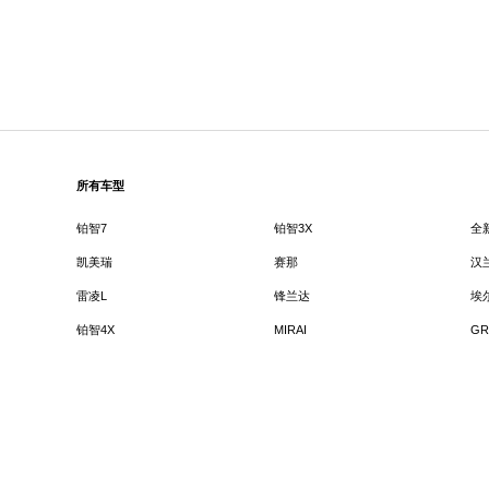
所有车型
铂智7
铂智3X
全
凯美瑞
赛那
汉
雷凌L
锋兰达
埃
铂智4X
MIRAI
GR