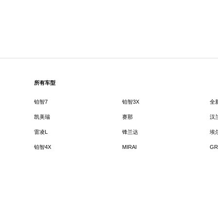
所有车型
铂智7
铂智3X
全
凯美瑞
赛那
汉
雷凌L
锋兰达
埃
铂智4X
MIRAI
GR