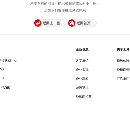
您要查看的网址可能已被删除或暂时不可用。
点击下列链接继续浏览网站
返回上一级
返回首页
企业信息
购车工具
新换代威兰达
数字展馆
预约体验
兰达
企业参观
经销商查
尔法
企业新闻
广汽集团
 YARIS
诚聘英才
经销商招募