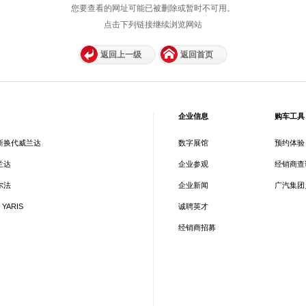
您要查看的网址可能已被删除或暂时不可用。
点击下列链接继续浏览网站
返回上一级
返回首页
企业信息
购车工具
新换代威兰达
数字展馆
预约体验
兰达
企业参观
经销商查
尔法
企业新闻
广汽集团
 YARIS
诚聘英才
经销商招募