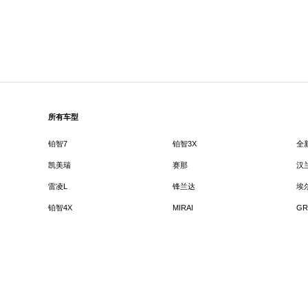
所有车型
铂智7
铂智3X
全
凯美瑞
赛那
汉
雷凌L
锋兰达
埃
铂智4X
MIRAI
GR