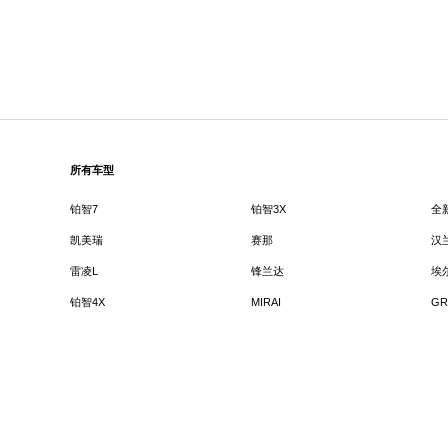
所有车型
铂智7
铂智3X
全
凯美瑞
赛那
汉
雷凌L
锋兰达
埃
铂智4X
MIRAI
GR