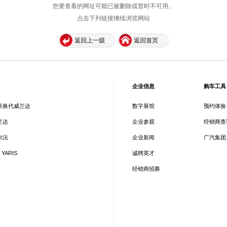
您要查看的网址可能已被删除或暂时不可用。
点击下列链接继续浏览网站
返回上一级
返回首页
企业信息
购车工具
新换代威兰达
数字展馆
预约体验
兰达
企业参观
经销商查
尔法
企业新闻
广汽集团
 YARIS
诚聘英才
经销商招募