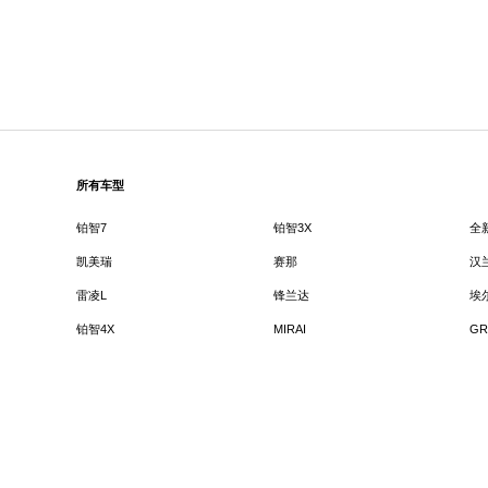
所有车型
铂智7
铂智3X
全
凯美瑞
赛那
汉
雷凌L
锋兰达
埃
铂智4X
MIRAI
GR