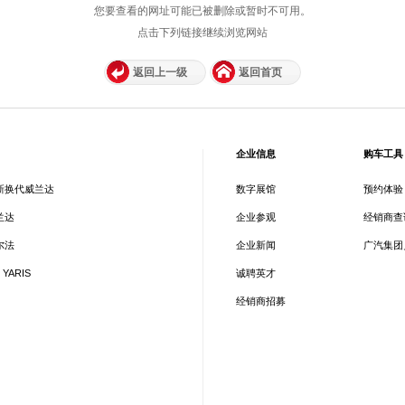
您要查看的网址可能已被删除或暂时不可用。
点击下列链接继续浏览网站
返回上一级
返回首页
企业信息
购车工具
新换代威兰达
数字展馆
预约体验
兰达
企业参观
经销商查
尔法
企业新闻
广汽集团
 YARIS
诚聘英才
经销商招募