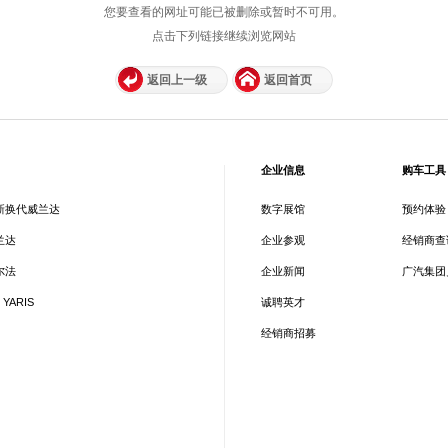
您要查看的网址可能已被删除或暂时不可用。
点击下列链接继续浏览网站
返回上一级
返回首页
企业信息
购车工具
新换代威兰达
数字展馆
预约体验
兰达
企业参观
经销商查
尔法
企业新闻
广汽集团
 YARIS
诚聘英才
经销商招募