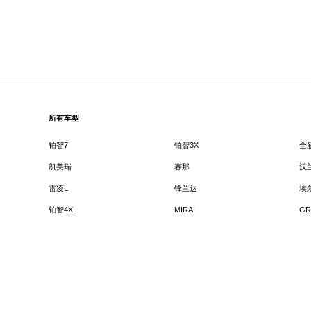
所有车型
铂智7
铂智3X
全
凯美瑞
赛那
汉
雷凌L
锋兰达
埃
铂智4X
MIRAI
GR