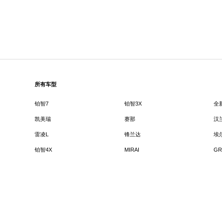
所有车型
铂智7
铂智3X
全
凯美瑞
赛那
汉
雷凌L
锋兰达
埃
铂智4X
MIRAI
GR