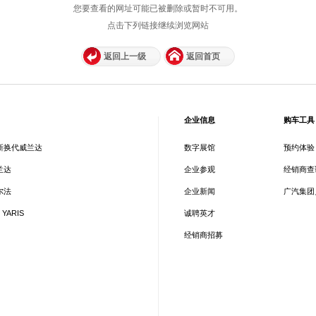
您要查看的网址可能已被删除或暂时不可用。
点击下列链接继续浏览网站
返回上一级
返回首页
企业信息
购车工具
新换代威兰达
数字展馆
预约体验
兰达
企业参观
经销商查
尔法
企业新闻
广汽集团
 YARIS
诚聘英才
经销商招募