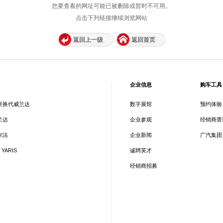
您要查看的网址可能已被删除或暂时不可用。
点击下列链接继续浏览网站
返回上一级
返回首页
企业信息
购车工具
新换代威兰达
数字展馆
预约体验
兰达
企业参观
经销商查
尔法
企业新闻
广汽集团
 YARIS
诚聘英才
经销商招募