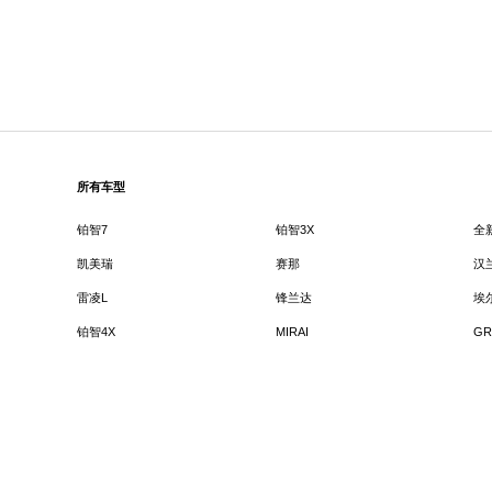
所有车型
铂智7
铂智3X
全
凯美瑞
赛那
汉
雷凌L
锋兰达
埃
铂智4X
MIRAI
GR