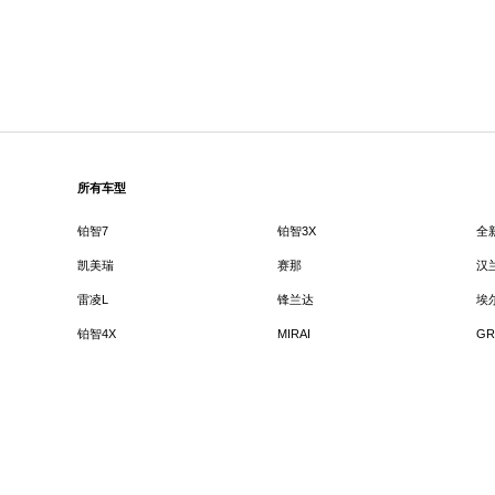
所有车型
铂智7
铂智3X
全
凯美瑞
赛那
汉
雷凌L
锋兰达
埃
铂智4X
MIRAI
GR