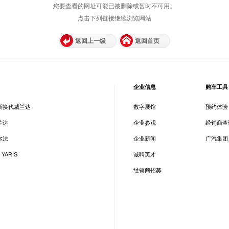
您要查看的网址可能已被删除或暂时不可用。
点击下列链接继续浏览网站
返回上一级
返回首页
企业信息
购车工具
新换代威兰达
数字展馆
预约体验
兰达
企业参观
经销商查
尔法
企业新闻
广汽集团
 YARIS
诚聘英才
经销商招募