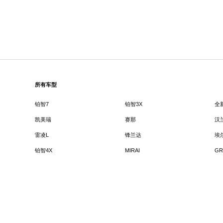
所有车型
铂智7
铂智3X
全
凯美瑞
赛那
汉
雷凌L
锋兰达
埃
铂智4X
MIRAI
GR