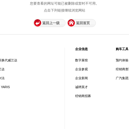
您要查看的网址可能已被删除或暂时不可用。
点击下列链接继续浏览网站
返回上一级
返回首页
企业信息
购车工具
新换代威兰达
数字展馆
预约体验
兰达
企业参观
经销商查
尔法
企业新闻
广汽集团
 YARIS
诚聘英才
经销商招募