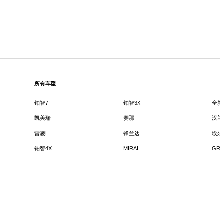
所有车型
铂智7
铂智3X
全
凯美瑞
赛那
汉
雷凌L
锋兰达
埃
铂智4X
MIRAI
GR