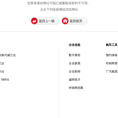
您要查看的网址可能已被删除或暂时不可用。
点击下列链接继续浏览网站
返回上一级
返回首页
企业信息
购车工具
新换代威兰达
数字展馆
预约体验
兰达
企业参观
经销商查
尔法
企业新闻
广汽集团
 YARIS
诚聘英才
经销商招募