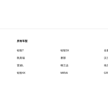
所有车型
铂智7
铂智3X
全
凯美瑞
赛那
汉
雷凌L
锋兰达
埃
铂智4X
MIRAI
GR