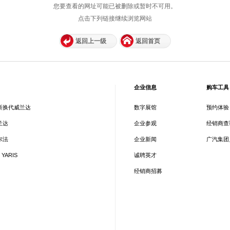
您要查看的网址可能已被删除或暂时不可用。
点击下列链接继续浏览网站
返回上一级
返回首页
企业信息
购车工具
新换代威兰达
数字展馆
预约体验
兰达
企业参观
经销商查
尔法
企业新闻
广汽集团
 YARIS
诚聘英才
经销商招募