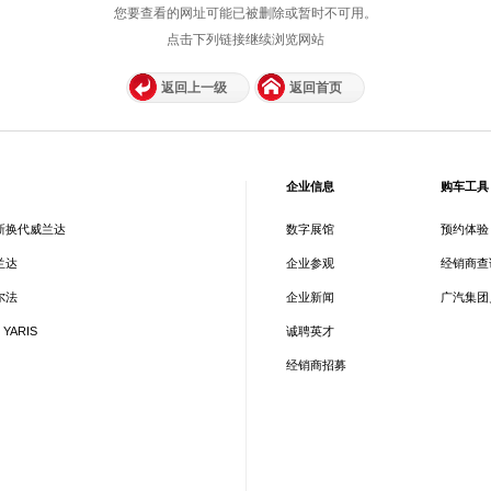
您要查看的网址可能已被删除或暂时不可用。
点击下列链接继续浏览网站
返回上一级
返回首页
企业信息
购车工具
新换代威兰达
数字展馆
预约体验
兰达
企业参观
经销商查
尔法
企业新闻
广汽集团
 YARIS
诚聘英才
经销商招募