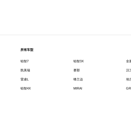
所有车型
铂智7
铂智3X
全
凯美瑞
赛那
汉
雷凌L
锋兰达
埃
铂智4X
MIRAI
GR