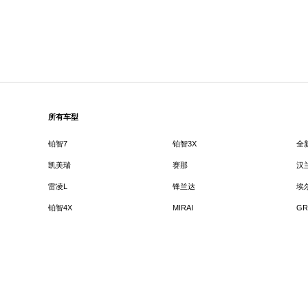
所有车型
铂智7
铂智3X
全
凯美瑞
赛那
汉
雷凌L
锋兰达
埃
铂智4X
MIRAI
GR