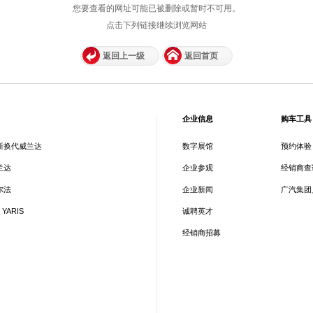
您要查看的网址可能已被删除或暂时不可用。
点击下列链接继续浏览网站
返回上一级
返回首页
企业信息
购车工具
新换代威兰达
数字展馆
预约体验
兰达
企业参观
经销商查
尔法
企业新闻
广汽集团
 YARIS
诚聘英才
经销商招募