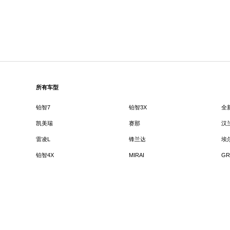
所有车型
铂智7
铂智3X
全
凯美瑞
赛那
汉
雷凌L
锋兰达
埃
铂智4X
MIRAI
GR