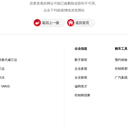
您要查看的网址可能已被删除或暂时不可用。
点击下列链接继续浏览网站
返回上一级
返回首页
企业信息
购车工具
新换代威兰达
数字展馆
预约体验
兰达
企业参观
经销商查
尔法
企业新闻
广汽集团
 YARIS
诚聘英才
经销商招募