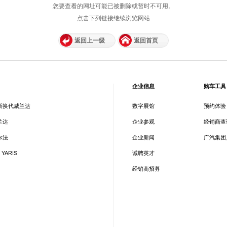
您要查看的网址可能已被删除或暂时不可用。
点击下列链接继续浏览网站
返回上一级
返回首页
企业信息
购车工具
新换代威兰达
数字展馆
预约体验
兰达
企业参观
经销商查
尔法
企业新闻
广汽集团
 YARIS
诚聘英才
经销商招募