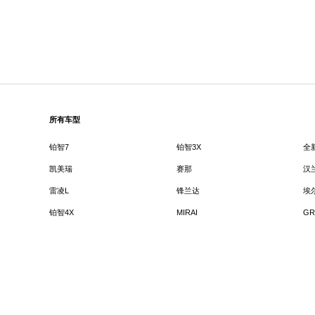
所有车型
铂智7
铂智3X
全
凯美瑞
赛那
汉
雷凌L
锋兰达
埃
铂智4X
MIRAI
GR