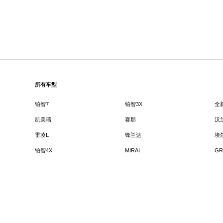
所有车型
铂智7
铂智3X
全
凯美瑞
赛那
汉
雷凌L
锋兰达
埃
铂智4X
MIRAI
GR