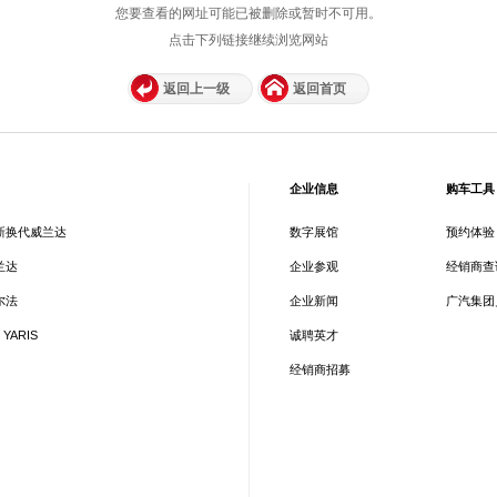
您要查看的网址可能已被删除或暂时不可用。
点击下列链接继续浏览网站
返回上一级
返回首页
企业信息
购车工具
新换代威兰达
数字展馆
预约体验
兰达
企业参观
经销商查
尔法
企业新闻
广汽集团
 YARIS
诚聘英才
经销商招募