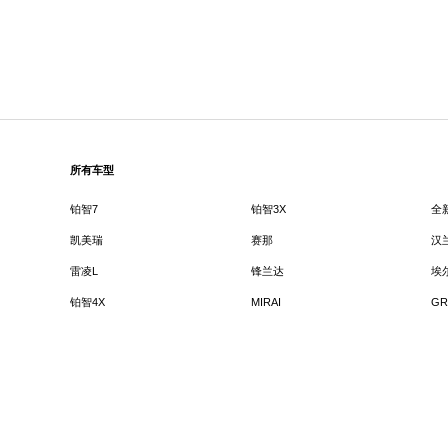
所有车型
铂智7
铂智3X
全
凯美瑞
赛那
汉
雷凌L
锋兰达
埃
铂智4X
MIRAI
GR