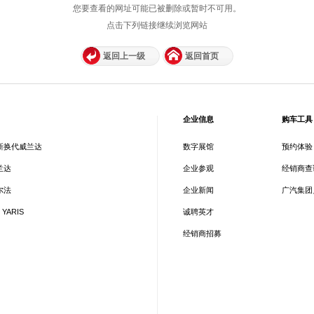
您要查看的网址可能已被删除或暂时不可用。
点击下列链接继续浏览网站
返回上一级
返回首页
企业信息
购车工具
新换代威兰达
数字展馆
预约体验
兰达
企业参观
经销商查
尔法
企业新闻
广汽集团
 YARIS
诚聘英才
经销商招募