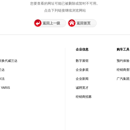
您要查看的网址可能已被删除或暂时不可用。
点击下列链接继续浏览网站
返回上一级
返回首页
企业信息
购车工具
新换代威兰达
数字展馆
预约体验
兰达
企业参观
经销商查
尔法
企业新闻
广汽集团
 YARIS
诚聘英才
经销商招募