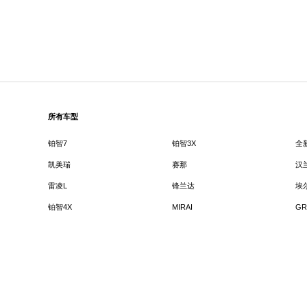
所有车型
铂智7
铂智3X
全
凯美瑞
赛那
汉
雷凌L
锋兰达
埃
铂智4X
MIRAI
GR