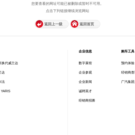
您要查看的网址可能已被删除或暂时不可用。
点击下列链接继续浏览网站
返回上一级
返回首页
企业信息
购车工具
新换代威兰达
数字展馆
预约体验
兰达
企业参观
经销商查
尔法
企业新闻
广汽集团
 YARIS
诚聘英才
经销商招募