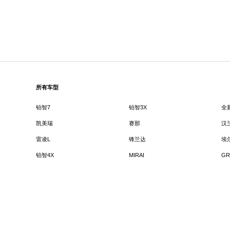
所有车型
铂智7
铂智3X
全
凯美瑞
赛那
汉
雷凌L
锋兰达
埃
铂智4X
MIRAI
GR