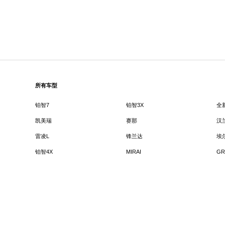
所有车型
铂智7
铂智3X
全
凯美瑞
赛那
汉
雷凌L
锋兰达
埃
铂智4X
MIRAI
GR