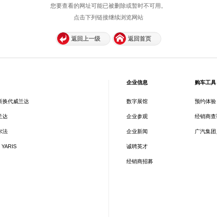
您要查看的网址可能已被删除或暂时不可用。
点击下列链接继续浏览网站
返回上一级
返回首页
企业信息
购车工具
新换代威兰达
数字展馆
预约体验
兰达
企业参观
经销商查
尔法
企业新闻
广汽集团
 YARIS
诚聘英才
经销商招募